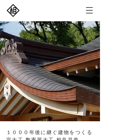
​１０００年後に継ぐ建物をつくる
宮大工 数寄屋大工 相良昌義