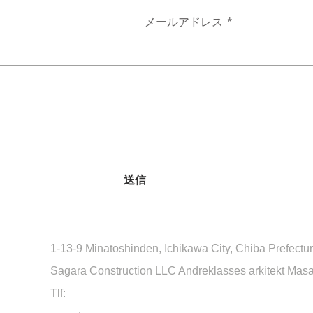
送信
1-13-9 Minatoshinden, Ichikawa City, Chiba Prefectu
Sagara Construction LLC Andreklasses arkitekt Mas
Tlf:
090 6664 5386