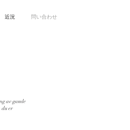
近況
問い合わせ
ing av gamle
m du er