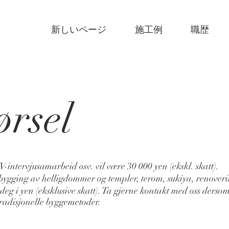
新しいページ
施工例
職歴
ørsel
intervjusamarbeid osv. vil være 30 000 yen (ekskl. skatt).
bygging av helligdommer og templer, terom, sukiya, renover
 deg i yen (eksklusive skatt). Ta gjerne kontakt med oss derso
tradisjonelle byggemetoder.