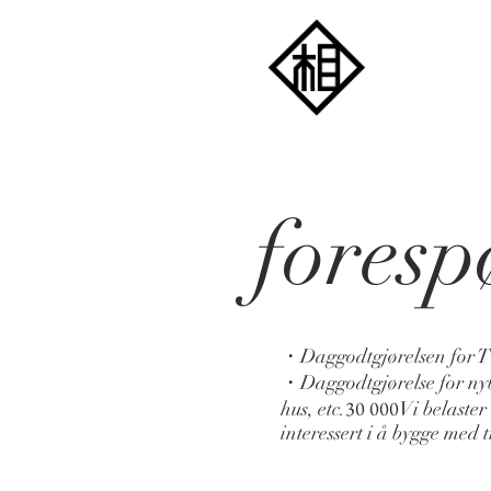
foresp
・​Daggodtgjørelsen for TV-
​・Daggodtgjørelse for ny
30 000
hus, etc.
Vi belaster
interessert i å bygge med 