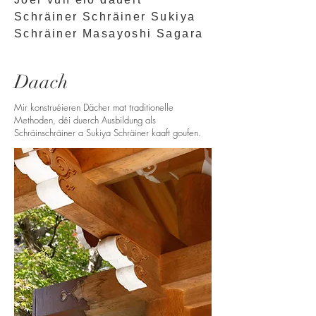
Schräiner Schräiner Sukiya
Schräiner Masayoshi Sagara
Daach
Mir konstruéieren Dächer mat traditionelle
Methoden, déi duerch Ausbildung als
Schräinschräiner a Sukiya Schräiner kaaft goufen.