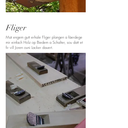
Fliger
Mat engem gutt erhale Fliger plangen a fäerdege
mir einfach Holz op Biedem a Schalter, sou datt et
fir vill Joren ouni Lacker dauert.