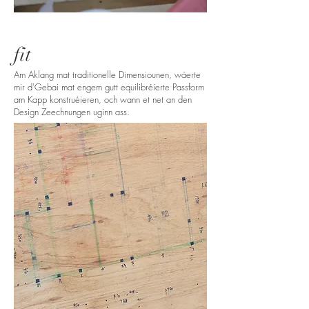
fit
Am Aklang mat traditionelle Dimensiounen, wäerte
mir d'Gebai mat engem gutt equilibréierte Passform
am Kapp konstruéieren, och wann et net an den
Design Zeechnungen uginn ass.