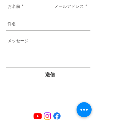
送信
Kapcsolat Cím
1-13-9 Minatoshinden, Ichikawa City, Chiba prefektúra