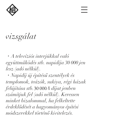
vizsgálat
・​A televíziós interjúkkal való
együttműködés stb. napidíja 30 000 jen
lesz (adó nélkül).
​・Napidíj új építésű szentélyek és
templomok, teázók, sukiya, régi házak
30 000
felújítása stb.
A díjat jenben
számítjuk fel (adó nélkül). Keressen
minket bizalommal, ha felkeltette
érdeklődését a hagyományos építési
módszerekkel történő kivitelezés.