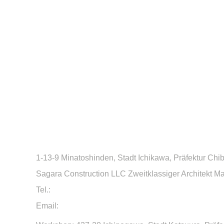
1-13-9 Minatoshinden, Stadt Ichikawa, Präfektur Ch
Sagara Construction LLC Zweitklassiger Architekt 
Tel.:
090 6664 5386
Email:
sagara27201@gmail.com