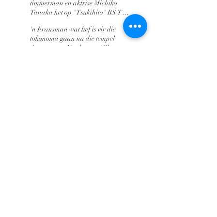
timmerman en aktrise Michiko
Tanaka het op "Tsukihito" BS TV
Tokyo verskyn
'n Fransman wat lief is vir die
tokonoma gaan na die tempel
timmerman. Verskyn op "Cheers
Team Who Wants to Go to World
ARGIEF
Japan" TV Tokyo
Februarie 2024
(3)
3 posts
Kontak adres
1-13-9 Minatoshinden, Ichikawa City, Chiba Prefektuur
272-0132
Sagara Construction LLC Tweedeklas argitek
Masayoshi Sagara
Tel:
090 6664 5386
e-pos:
sagara27201@gmail.com