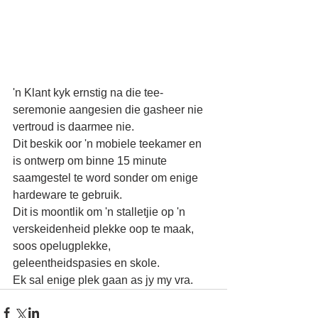
'n Klant kyk ernstig na die tee-
seremonie aangesien die gasheer nie 
vertroud is daarmee nie.
Dit beskik oor 'n mobiele teekamer en 
is ontwerp om binne 15 minute 
saamgestel te word sonder om enige 
hardeware te gebruik.
Dit is moontlik om 'n stalletjie op 'n 
verskeidenheid plekke oop te maak, 
soos opelugplekke, 
geleentheidspasies en skole.
Ek sal enige plek gaan as jy my vra.