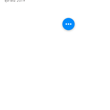
ตุลาคม 2019
ที่อยู่ติดต่อ
1-13-9 มินาโตะชินเด็น เมืองอิชิคาวะ จังหวัดชิบะ
272-
0132
Sagara Construction LLC สถาปนิกชั้นสอง Masayoshi
Sagara
โทร:
090 6664 5386
อีเมล:
sagara27201@gmail.com
Workshop​: 437-20 อิจิโนกาวะ เมืองคัตสึอุระ จังหวัดชิบะ