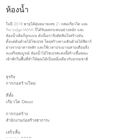
ห้องน้ำ
ในปี 2018 พายุไต้ฝุ่นหมายเลข 21 ถล่มเกียวโต และ
The Lodge MIWA ก็ได้รับผลกระทบอย่างหนัก และ
ห้องน้ำเดิมก็ถูกแบน ดังนั้นเราจึงตัดสินใจสร้างมัน
ตั้งแต่ต้นด้วยไม้ไซเปรส โดยสร้างทางเดินด้วยไม้ซีดาร์
ย่างจากอาคารหลัก และใช้เวลาประมาณสามเดือนจึง
จะเสร็จสมบูรณ์ ห้องน้ำไม้ไซเปรสแห่งนี้สร้างขึ้นขณะ
เข้าพักในพื้นที่ทำให้คุณได้เป็นหนึ่งเดียวกับธรรมชาติ
​ธุรกิจ
การก่อสร้างใหม่
​ที่ตั้ง
เกียวโต Omori​
​การก่อสร้าง
สำนักงานก่อสร้างซาการะ
เสร็จสิ้น