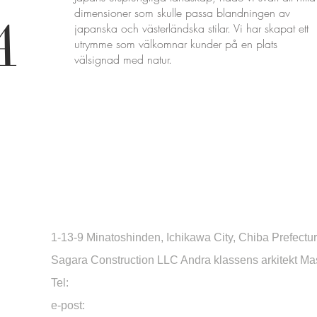
dimensioner som skulle passa blandningen av
A
japanska och västerländska stilar. Vi har skapat ett
utrymme som välkomnar kunder på en plats
välsignad med natur.
1-13-9 Minatoshinden, Ichikawa City, Chiba Prefectu
Sagara Construction LLC Andra klassens arkitekt M
Tel:
090 6664 5386
e-post:
sagara27201@gmail.com