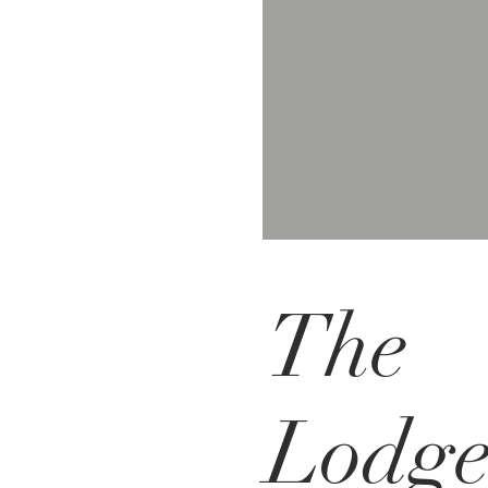
​The
Lodg