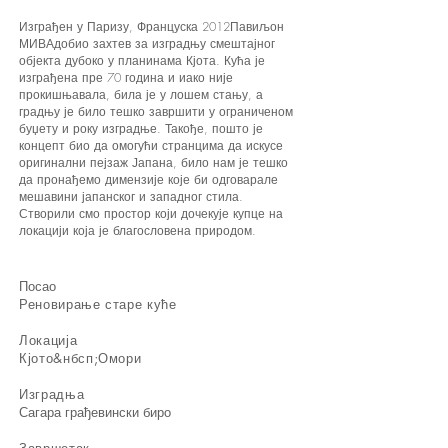
Изграђен у Паризу, Француска 2012
Павиљон
МИВА
добио захтев за изградњу смештајног
објекта дубоко у планинама Кјота. Кућа је
изграђена пре 70 година и иако није
прокишњавала, била је у лошем стању, а
градњу је било тешко завршити у ограниченом
буџету и року изградње. Такође, пошто је
концепт био да омогући странцима да искусе
оригинални пејзаж Јапана, било нам је тешко
да пронађемо димензије које би одговарале
мешавини јапанског и западног стила.
Створили смо простор који дочекује купце на
локацији која је благословена природом.
​Посао
​Реновирање старе куће
​Локација
Кјото&нбсп;Омори​
​Изградња
Сагара грађевински биро