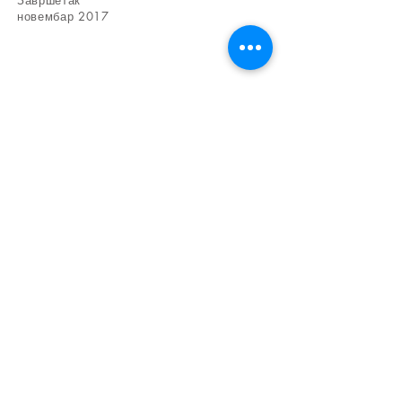
Завршетак
новембар 2017
Контакт Адреса
1-13-9 Минатосхинден, град Ицхикава, префектура
Цхиба
272-0132
Сагара Цонструцтион ЛЛЦ Друга класа архитекта
Масаиосхи Сагара
Тел:&нбсп;
090 6664 5386
емаил:
сагара27201@гмаил.цом
Ворксхоп​: 437-20 Ицхиногава, град Катсуура,
префектура Цхиба
Чиба Архитектонско пројектовање и изградња
&нбсп;&нбсп;
Дозвола гувернера префектуре Чиба
(Општа-2) бр. 50318