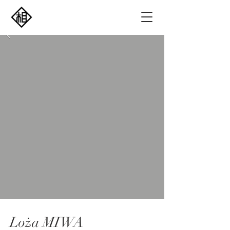
​Loża MIWA