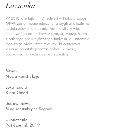
Łazienka
W 2018 roku tajfun nr 21 uderzył w Kioto, a Lodge
MIWA został mocno uderzony, a oryginalna łazienka
została zrównana z ziemią. Postanowiliśmy więc
zbudować go od podstaw z cyprysu, tworząc ścieżkę
z palonego cedru z głównego budynku, a ukończenie
tego zajęło około trzech miesięcy. Ta cyprysowa
łazienka powstała podczas pobytu w okolicy,
pozwalając na zjednoczenie się z naturą.
​Biznes
Nowa konstrukcja
​Lokalizacja
Kioto Omori​
​Budownictwo
Biuro konstrukcyjne Sagara
Ukończenie
Październik 2019