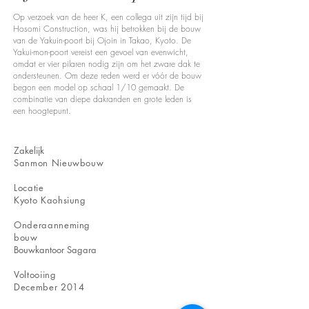
Op verzoek van de heer K, een collega uit zijn tijd bij
Hosomi Construction, was hij betrokken bij de bouw
van de Yakuin-poort bij Ojoin in Takao, Kyoto. De
Yakui-mon-poort vereist een gevoel van evenwicht,
omdat er vier pilaren nodig zijn om het zware dak te
ondersteunen. Om deze reden werd er vóór de bouw
begon een model op schaal 1/10 gemaakt. De
combinatie van diepe dakranden en grote leden is
een hoogtepunt.
​Zakelijk
Sanmon Nieuwbouw
​Locatie
Kyoto Kaohsiung​
​Onderaanneming
bouw
Bouwkantoor Sagara
Voltooiing
December 2014