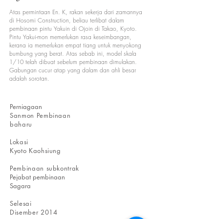
Atas permintaan En. K, rakan sekerja dari zamannya
di Hosomi Construction, beliau terlibat dalam
pembinaan pintu Yakuin di Ojoin di Takao, Kyoto.
Pintu Yakui-mon memerlukan rasa keseimbangan,
kerana ia memerlukan empat tiang untuk menyokong
bumbung yang berat. Atas sebab ini, model skala
1/10 telah dibuat sebelum pembinaan dimulakan.
Gabungan cucur atap yang dalam dan ahli besar
adalah sorotan.
​Perniagaan
Sanmon Pembinaan
baharu
​Lokasi
Kyoto Kaohsiung​
​Pembinaan subkontrak
Pejabat pembinaan
Sagara
Selesai
Disember 2014