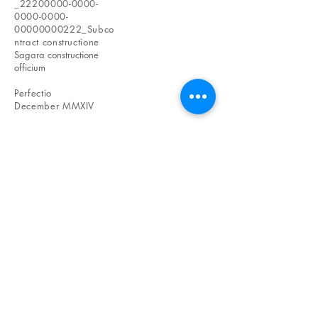
_22200000-0000-
0000-0000-
00000000222_Subco
ntract constructione
Sagara constructione
officium
Perfectio
December MMXIV
contactus oratio
1-13-9 Minatoshinden, Ichikawa urbs, Praefectura
Chiba
272-0132
Sagara Construction LLC Secundae Classis
Architectus Masayoshi Sagara
Tel:
090 6664 5386
inscriptio:
sagara27201@gmail.com
Workshop​: 437-20 Ichinogawa, urbs Katsuura,