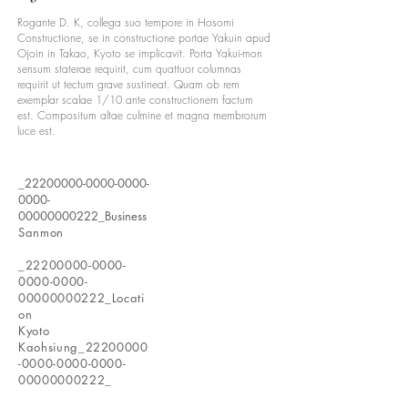
Rogante D. K, collega suo tempore in Hosomi
Constructione, se in constructione portae Yakuin apud
Ojoin in Takao, Kyoto se implicavit. Porta Yakui-mon
sensum staterae requirit, cum quattuor columnas
requirit ut tectum grave sustineat. Quam ob rem
exemplar scalae 1/10 ante constructionem factum
est. Compositum altae culmine et magna membrorum
luce est.
_22200000-0000-0000-
0000-
00000000222_Business
Sanmon
_22200000-0000-
0000-0000-
00000000222_Locati
on
Kyoto
Kaohsiung_22200000
-0000-0000-0000-
00000000222_