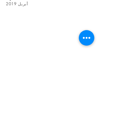
أبريل 2019
عنوان الإتصال
1-13-9 ميناتوشيندين، مدينة إيتشيكاوا، محافظة تشيبا
272-
0132
Sagara Construction LLC مهندس معماري من الدرجة
الثانية ماسايوشي ساجارا
هاتف:
09066645386
sagara27201@gmail.com
بريد إلكتروني:
Workshop​: 437-20 إيشينوجاوا، مدينة كاتسورا، محافظة