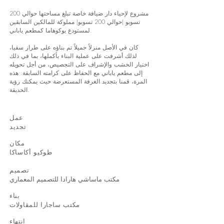
مشروع لإحياء دار ضيافة خاصة تبلغ مساحتها حوالي 200
تسوبو (حوالي 200 تسوبو) مملوكة للمالكين السابقين
لمستودع يوكوهاما كمطعم ياباني.
كان في الأصل منزلاً جميلاً تم بناؤه على طراز سقيا،
لذلك أشرفت على عملية البناء بأكملها، بما في ذلك
اختيار الخشب والإشراف على التجصيص، من أجل تحويله
إلى مطعم ياباني مع الحفاظ على كرامته السابقة. هذه
المرة، قمنا بتجديد الغرفة المستعرضة حيث يمكنك رؤية
الحديقة.
عمل
تجديد
مكان
طوكيو أكاساكا
تصميم
مكتب ماساشي هارادا للتصميم المعماري
بناء
مكتب ساجارا للمقاولات
انتهاء