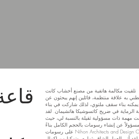
قاعة 
تلقيت مكالمة هاتفية من مصنع أخشاب كانت
طني به علاقة منتظمة، قائلين إنهم يبحثون عن
يمكنه بناء سقف ملتوي، لذلك شاركت في بناء
ة الرماية في ضريح كاتسوشيكا هاتشيمان. لقد
ت مهمة ذات مسؤولية ثقيلة بالنسبة لي، حيث
ؤولاً عن إنشاء رسومات بالحجم الكامل بناءً
على رسومات Nihon Architects and Design Office.
لقد أتى العمل الشاق بثماره، وتمكنا من إكمال