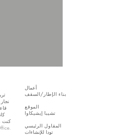
​أعمال
بناء الإطار/السقف
ترب
نجار 
​الموقع
قاع
كان
كنت مس
​المقاول الرئيسي
تودا للإنشاءات