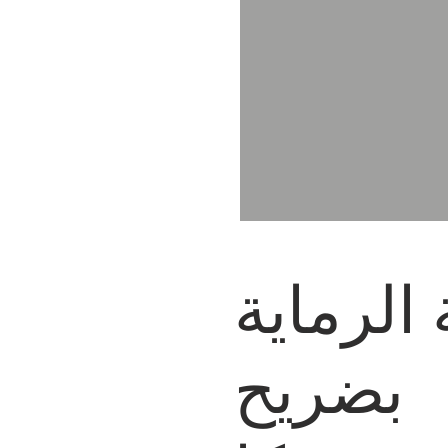
الرماية
بضريح