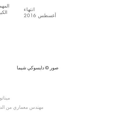
المهم
انتهاء
الكبي
أغسطس 2016
دايسوكي شيما
صور
©
1-13-9 م
Sagara Construction LLC مهندس م