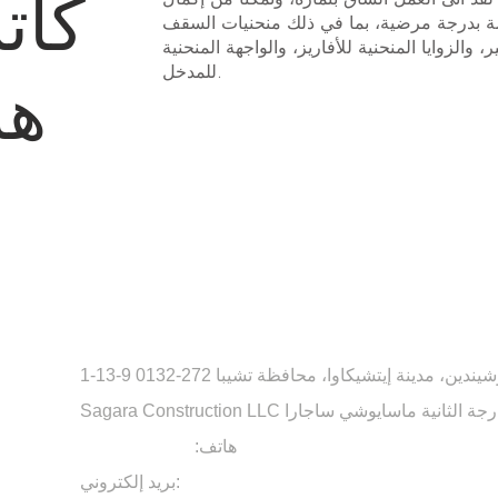
كات
ة بدرجة مرضية، بما في ذلك منحنيات السقف
ر، والزوايا المنحنية للأفاريز، والواجهة المنحنية
للمدخل.
ها
يناتوشيندين، مدينة إيتشيكاوا، محافظة تشيبا 272-0132
عماري من الدرجة الثانية ماسايوشي ساجارا
هاتف:
09066645386
sagara27201@gmail.com
بريد إلكتروني: